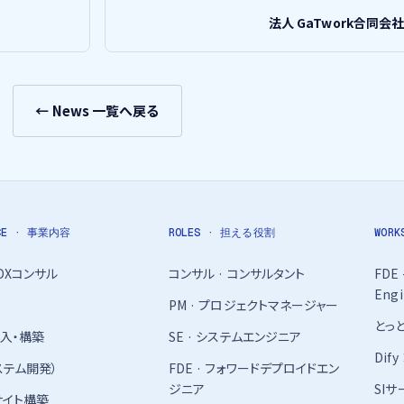
法人 GaTwork合同会
← News 一覧へ戻る
ICE · 事業内容
ROLES · 担える役割
WOR
・DXコンサル
コンサル · コンサルタント
FDE 
Engi
PM · プロジェクトマネージャー
とっ
導入・構築
SE · システムエンジニア
Dif
システム開発）
FDE · フォワードデプロイドエン
ジニア
SI
サイト構築