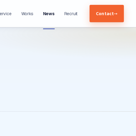
Contact
ervice
Works
News
Recruit
→