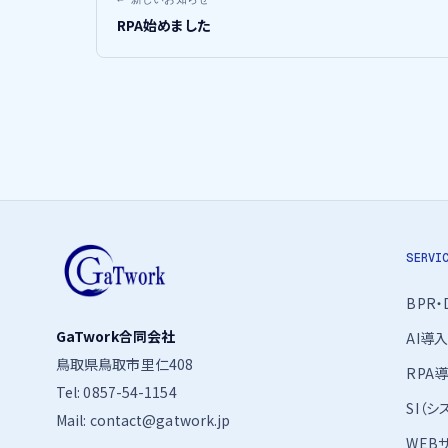
RPA始めました
SERV
BPR
GaTwork合同会社
AI導入
鳥取県鳥取市里仁408
RPA
Tel:
0857-54-1154
SI（
Mail:
contact@gatwork.jp
WEB